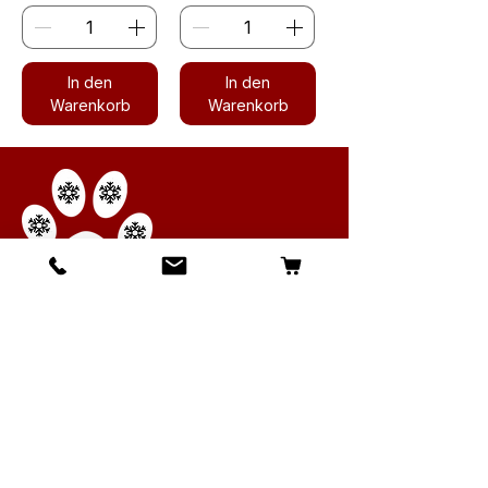
In den
In den
Warenkorb
Warenkorb
Canarius GmbH
Geschäftsführer
Bernd Basaldella
Zur Hallermühle 1A
31832 Springe/Mittelrode
Tel.:
+49 (0) 5044-2191191