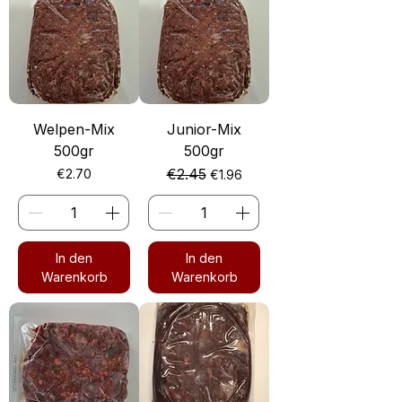
Welpen-Mix
Junior-Mix
500gr
500gr
Preis
Standardpreis
€2.45
Sale-Preis
€2.70
€1.96
In den
In den
Warenkorb
Warenkorb