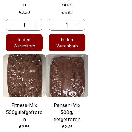
n
oren
Preis
Preis
€2.30
€8.85
In den
In den
Warenkorb
Warenkorb
Fitness-Mix
Pansen-Mix
500g,tiefgefrore
500g,
n
tiefgefroren
Preis
Preis
€2.55
€2.45