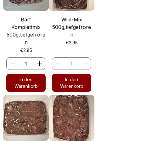
Barf
Wild-Mix
Komplettmix
500g,tiefgefrore
500g,tiefgefrore
n
n
Preis
€3.95
Preis
€2.85
In den
In den
Warenkorb
Warenkorb