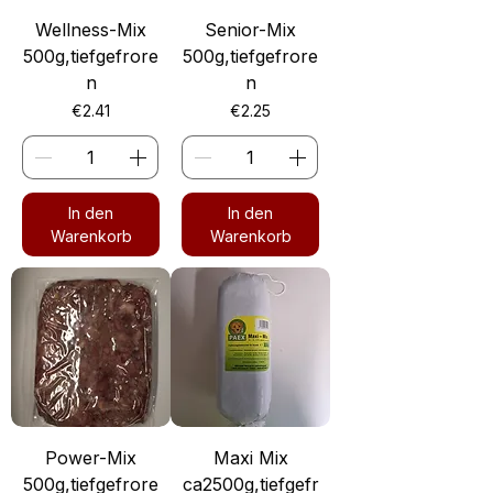
Wellness-Mix
Senior-Mix
500g,tiefgefrore
500g,tiefgefrore
n
n
Preis
Preis
€2.41
€2.25
In den
In den
Warenkorb
Warenkorb
Power-Mix
Maxi Mix
500g,tiefgefrore
ca2500g,tiefgefr