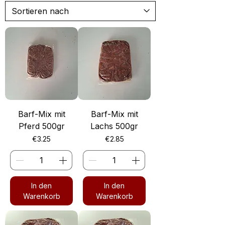
Barf-Mix mit
Barf-Mix mit
Pferd 500gr
Lachs 500gr
Preis
Preis
€3.25
€2.85
In den
In den
Warenkorb
Warenkorb