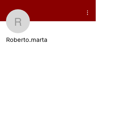
Weitere Optionen
Roberto.marta
Roberto.marta