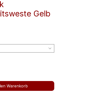
k
itsweste Gelb
 den Warenkorb