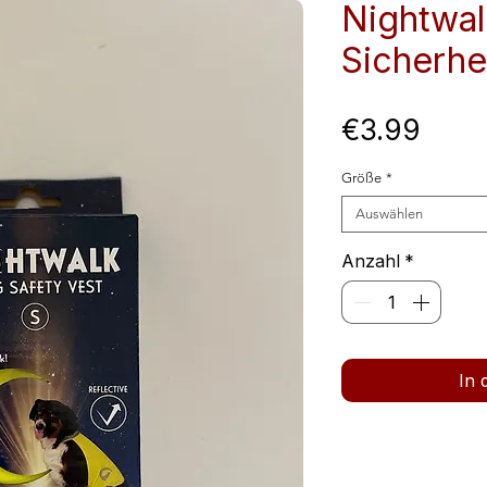
Nightwal
Sicherhe
Preis
€3.99
Größe
*
Auswählen
Anzahl
*
In