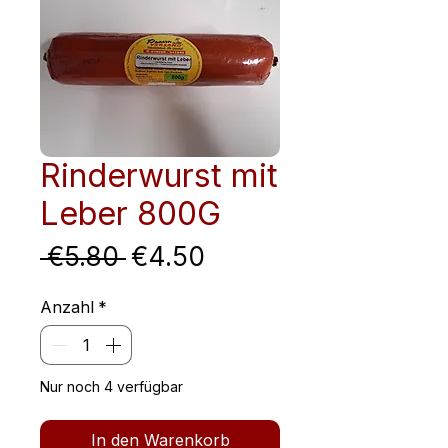
Rinderwurst mit
Leber 800G
Standardpreis
Sale-
 €5.80 
€4.50
Preis
Anzahl
*
Nur noch 4 verfügbar
In den Warenkorb