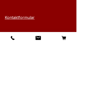
Kontaktformular
Info
Über Canarius
Kontakt
Versand & Rückgabe
AGB & Datenschutz
Cookies
Impressum