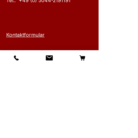
Tel.:
+49 (0) 5044-2191191
Kontaktformular
Info
Über Canarius
Kontakt
Versand & Rückgabe
AGB & Datenschutz
Cookies